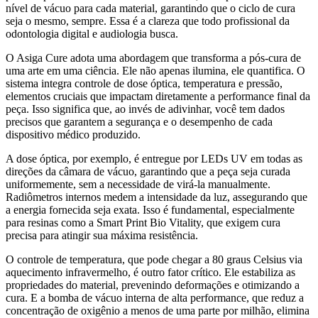
nível de vácuo para cada material, garantindo que o ciclo de cura
seja o mesmo, sempre. Essa é a clareza que todo profissional da
odontologia digital e audiologia busca.
O Asiga Cure adota uma abordagem que transforma a pós-cura de
uma arte em uma ciência. Ele não apenas ilumina, ele quantifica. O
sistema integra controle de dose óptica, temperatura e pressão,
elementos cruciais que impactam diretamente a performance final da
peça. Isso significa que, ao invés de adivinhar, você tem dados
precisos que garantem a segurança e o desempenho de cada
dispositivo médico produzido.
A dose óptica, por exemplo, é entregue por LEDs UV em todas as
direções da câmara de vácuo, garantindo que a peça seja curada
uniformemente, sem a necessidade de virá-la manualmente.
Radiômetros internos medem a intensidade da luz, assegurando que
a energia fornecida seja exata. Isso é fundamental, especialmente
para resinas como a Smart Print Bio Vitality, que exigem cura
precisa para atingir sua máxima resistência.
O controle de temperatura, que pode chegar a 80 graus Celsius via
aquecimento infravermelho, é outro fator crítico. Ele estabiliza as
propriedades do material, prevenindo deformações e otimizando a
cura. E a bomba de vácuo interna de alta performance, que reduz a
concentração de oxigênio a menos de uma parte por milhão, elimina