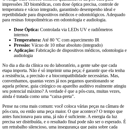
impressões 3D biomédicas, com dose óptica precisa, controle de
temperatura e vácuo integrado, garantindo desempenho ideal e
repetibilidade para dispositivos médicos e odontológicos. Adequado
para resinas fotopoliméricas em odontologia e audiologia.
Dose Óptica:
Controlada via LEDs UV e radiômetros
internos
Temperatura:
Até 80 °C com aquecimento IR
Pressão:
Vácuo de 10 mbar absoluto (integrado)
Aplicação:
Fabricação de dispositivos médicos, odontologia e
audiologia
No dia a dia da clínica ou do laboratório, a gente sabe que cada
etapa importa. Não é só imprimir uma peça; é garantir que ela tenha
a resistência, a precisão e a biocompatibilidade necessárias. Mas,
convenhamos, quantas vezes já nos pegamos questionando se
aquela prótese, guia cirúrgico ou aparelho auditivo realmente atingiu
seu potencial máximo? A verdade é que a pós-cura, muitas vezes,
ainda é tratada como uma “caixa-preta”.
Pense na cena mais comum: você coloca várias peças na câmara de
pós-cura, ou então uma peça maior. O que acontece? O tempo que
antes funcionava para uma, já não é suficiente. A energia da luz
precisa ser distribuída, e o resultado final pode não ser o esperado. É
um retrabalho silencioso, uma insegurança que paira sobre cada